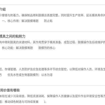
介绍
摩擦与附着力，确保制品顺利脱模且表面完整，同时提升生产效率、延长模具寿命并
 一、核心作用：解决脱模难题 防止粘
模具之间的粘附力
中顺利脱离的关键材料，其作用贯穿于模具准备、成型过程、脱模操作及后续维护的
、核心功能：解决脱模难题 脱模剂的核心
、存储管理、人员防护及应急处理等多环节综合管控，以降低对操作人员、环境及
方 优先水性或生物基脱模剂：以水为溶
使用价值有哪些
现在减少污染排放、降低资源消耗、保障操作人员健康以及提升作业环境安全性等方
值：推动绿色制造与可持续发展 1.