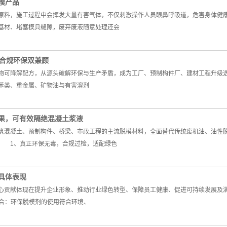
模产品
料，施工过程中会挥发大量有害气体，不仅刺激操作人员眼鼻呼吸道，危害身体健康
基材、堵塞模具缝隙，废弃废液随意处理还会
 合规环保双兼顾
可降解配方，从源头破解环保与生产矛盾，成为工厂、预制构件厂、建材工程升级
苯类、重金属、矿物油与有害溶剂
果，可有效隔绝混凝土浆液
混凝土、预制构件、桥梁、市政工程的主流脱模材料，全面替代传统废机油、油性脱
 1、真正环保无毒，合规过检，适配绿色
具体表现
贡献体现在提升企业形象、推动行业绿色转型、保障员工健康、促进可持续发展及满
合：环保脱模剂的使用符合环境、