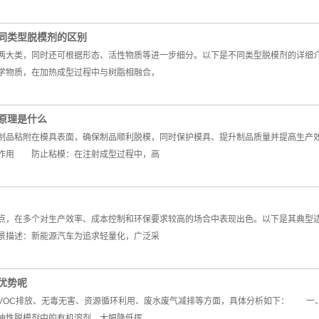
同类型脱模剂的区别
大类，同时还可根据形态、活性物质等进一步细分。以下是不同类型脱模剂的详
学物质，在加热成型过程中与树脂相融合，
原理是什么
品粘附在模具表面，确保制品顺利脱模，同时保护模具、提升制品质量并提高生产效
作用 防止粘模：在注射成型过程中，高
，在多个对生产效率、成本控制和环保要求较高的场合中表现出色。以下是其典型
描述：新能源汽车为追求轻量化，广泛采
优势呢
OC排放、无毒无害、资源循环利用、废水废气减排等方面，具体分析如下： 一
油性脱模剂中的有机溶剂，大幅降低挥