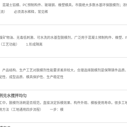
混凝土铝模、PC预制构件、玻璃钢、橡塑模具，市面绝大多数水基环保脱模剂；
主流） 必须清水稀释，常见稀
矿物油、无毒低刺激、可水洗的水基型脱模剂，广泛用于混凝土预制构件、橡塑、P
（工艺功能） 1.形成隔离
产品结构、生产工艺对脱模剂性能要求差异较大，合理选择脱模剂是保障铸件品质、
配性、成型品质、模具保护性、生产稳定性
例兑水搅拌均匀
中，脱模剂涂刷是否规范，直接决定拆模效果、构件外观、模板使用寿命。很多工地
用方法（工地通用四步流程） 一步：模