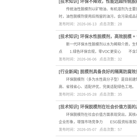
[
技术知识
]
环保不降效，性能远超传统脱
传统油性脱模剂以矿物油、有机溶剂为主要原
时，油性脱模剂使用后残留的油污，会污染成品
发布时间：2026-06-13 点击次数：28
[
技术知识
]
环保水性脱模剂，高效脱模 +
新一代环保水性脱模剂以水为稀释介质，生物
点 1.绿色环保合规，零VOC更安心 不含
发布时间：2026-06-06 点击次数：32
[
行业新闻
]
脱模剂具备良好的隔离防腐效
环保脱模剂（多为水性高分子型）是目前建筑
高、省钱省心、适配评优，完美适配绿色工地。
发布时间：2026-05-28 点击次数：35
[
技术知识
]
环保脱模剂在社会价值方面的
环保脱模剂在社会价值方面表现突出，其核心
企业形象，增强市场竞争力 ESG投资标准契
发布时间：2026-05-07 点击次数：57