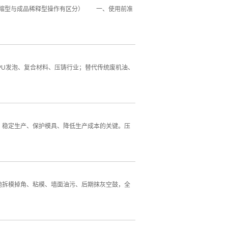
浓缩型与成品稀释型操作有区分） 一、使用前准
U发泡、复合材料、压铸行业；替代传统废机油、
稳定生产、保护模具、降低生产成本的关键。压
拆模掉角、粘模、墙面油污、后期抹灰空鼓，全