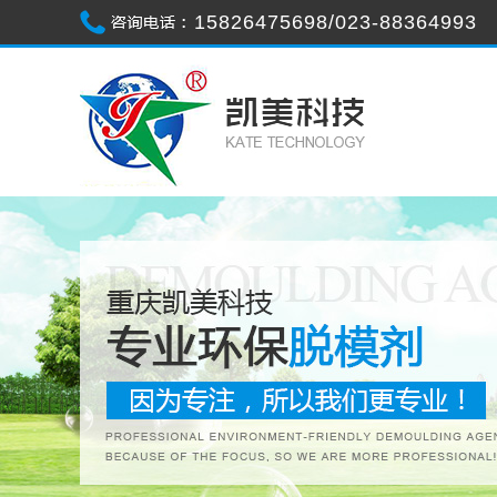
15826475698/023-88364993