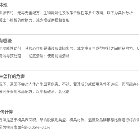
体现
源节约、无毒无害配方、生物降解性及政策合规性等多个方面，以下为具体分
凝土与模板的摩擦力，减少模板磨损和变形
有哪些
功能性助剂，其核心作用是通过形成隔离层，减少模具与成型材料之间的粘附力，从
清洁与预处理 彻底清洁：使用前需清除
生怎样的危害
下，通常不会对人体产生显著危害。不过，若其成分或使用条件不达标，仍可能存
剂多采用水基配方，以甲基硅油、乳化剂
如何计算
法是基于模具表面积，结合脱模剂类型、模具材质、温度及品牌推荐比例进行综合
具表面积的0.05%~0.1%