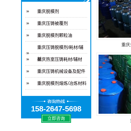
重庆脱模剂
重庆压铸被覆剂
重庆脱模剂颗粒油
重庆
重庆压铸脱模剂/耗材/辅
材
重庆热室压铸耗材/辅材
重庆压铸机械设备及配件
重庆脱模剂熔炼/冶炼材料
158-2647-5698
立即咨询