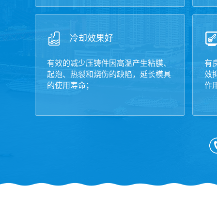
冷却效果好
有效的减少压铸件因高温产生粘膜、
有
起泡、热裂和烧伤的缺陷，延长模具
效
的使用寿命；
作