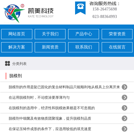
158-26475698
023-88364993
网站首页
关于我们
产品中心
荣誉资质
解决方案
新闻资质
联系我们
在线留言
分类列表
脱模剂
脱模剂的作用是陡已固化的复合材料制品只能顺利地从模具上分离开来
在运用脱模剂时，不论喷涂要厚薄均匀
在脱模剂的选用中，经济性和脱模效果都是不可忽视的
脱模剂中细菌及有效物质团聚现象，提升脱模剂品质
在保证压铸件成形的条件下，应选用较低的填充速度