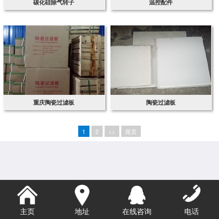
碳化硅除气转子
温控配件
重庆陶瓷过滤板
陶瓷过滤板
1
2
>>
尾页
主页
地址
在线咨询
电话