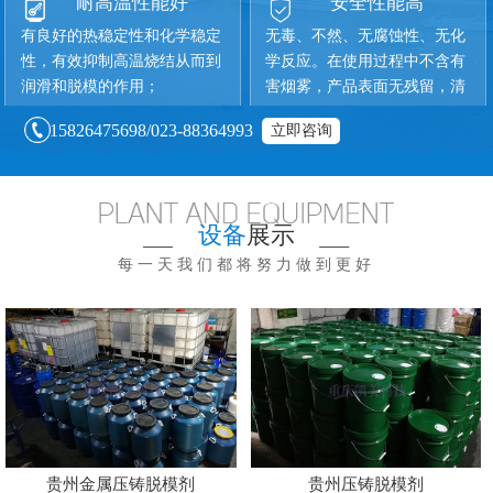
耐高温性能好
安全性能高
有良好的热稳定性和化学稳定
无毒、不然、无腐蚀性、无化
性，有效抑制高温烧结从而到
学反应。在使用过程中不含有
润滑和脱模的作用；
害烟雾，产品表面无残留，清
洁维护简单、一洗即净；
15826475698/023-88364993
立即咨询
设备
展示
每一天我们都将努力做到更好
贵州金属压铸脱模剂
贵州压铸脱模剂