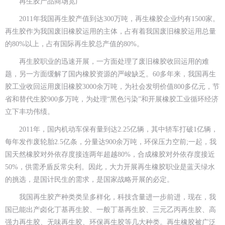
再生胶产品商场宽广
2011年我国再生胶产值到达300万吨，再生橡胶企业约有1500家。
再生胶作为我国废旧橡胶运用的主体，占有着我国废旧橡胶运用总量
的80%以上，占有国际再生胶总产值的80%。
再生胶职业的迅速开展，一方面处理了废旧橡胶收回运用的难
题，另一方面缓解了国内橡胶资源的严峻缺乏。60多年来，我国再生
胶工业收回运用废旧橡胶3000余万吨，为社会发明价值800多亿元，节
省和替代生胶900多万吨，为处理“黑色污染”和开展橡胶工业循环经济
立下丰功伟绩。
2011年，国内机动车保有量到达2.25亿辆，其中轿车打破1亿辆，
每年发作废轮胎2.5亿条，分量达900余万吨，环保压力空前;一起，我
国天然橡胶对外依存度接连两年超越80%，合成橡胶对外依存度接近
50%，供需矛盾反常尖利。因此，大力开展再生橡胶职业是蓝天绿水
的挑选，是国计民生的需求，是国家战略开展的必定。
我国再生胶产种类类呈多样化，科技含量进一步前进，现在，我
国已能出产卤化丁基再生胶、一般丁基再生胶、三元乙丙再生胶、高
强力再生胶、无味再生胶、环保再生胶等几大种类。再生橡胶被广泛