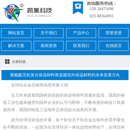
158-26475698
023-88364993
网站首页
关于我们
产品中心
荣誉资质
解决方案
新闻资质
联系我们
在线留言
分类列表
聚氨酯无机复合保温材料将是建筑外保温材料的未来发展方向
全球铝合金压铸商场需求量大增
近几年来跟着我国铸造技能的前进和铸件质量的提高，我国的铸
造工业也越来越受到国外企业的认可与附和，不断有新的铸造订单源
源而来，我国的铸造工业海外交易也如火如荼的开展。
因为全球压铸业的开展，各个职业关于铝合金压铸件的需求量也
在不断的添加，一起因为在全球经济一体化趋势的带动下，全球压铸