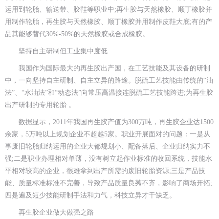
运用到轮胎、输送带、胶鞋等职业中;再生胶与天然橡胶、顺丁橡胶并
用制作轮胎，再生胶与天然橡胶、顺丁橡胶并用制作皮鞋大底;有的产
品其能够替代30%-50%的天然橡胶或合成橡胶。
坚持自主研制但工业集中度低
我国作为国际最大的再生胶出产国，在工艺技能及其设备的研制
中，一向坚持自主研制、自主立异的路途。脱硫工艺技能由传统的“油
法”、“水油法”和“动态法”向常压高温接连脱硫工艺技能跨进;为再生胶
出产研制的专用轮胎 。
数据显示，2011年我国再生胶产值为300万吨，再生胶企业达1500
余家，5万吨以上规划企业不超越5家。职业开展面对的问题：一是从
事废旧轮胎归纳运用的企业大都规划小、配备落后、企业归纳实力不
强;二是职业办理相对单薄，没有树立起作业标准的收回系统，技能水
平相对较高的企业，很难拿到出产所需的废旧轮胎资源;三是产品技
能、质量标准标准不完善，导致产品质量良莠不齐，影响了商场开拓;
四是遍及短少技能研制手法和力气，科技立异才干缺乏。
再生胶企业做大做强之路