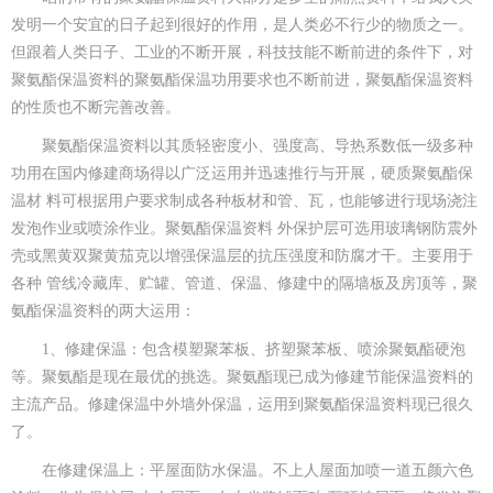
发明一个安宜的日子起到很好的作用，是人类必不行少的物质之一。
但跟着人类日子、工业的不断开展，科技技能不断前进的条件下，对
聚氨酯保温资料的聚氨酯保温功用要求也不断前进，聚氨酯保温资料
的性质也不断完善改善。
聚氨酯保温资料以其质轻密度小、强度高、导热系数低一级多种
功用在国内修建商场得以广泛运用并迅速推行与开展，硬质聚氨酯保
温材 料可根据用户要求制成各种板材和管、瓦，也能够进行现场浇注
发泡作业或喷涂作业。聚氨酯保温资料 外保护层可选用玻璃钢防震外
壳或黑黄双聚黄茄克以增强保温层的抗压强度和防腐才干。主要用于
各种 管线冷藏库、贮罐、管道、保温、修建中的隔墙板及房顶等，聚
氨酯保温资料的两大运用：
1、修建保温：包含模塑聚苯板、挤塑聚苯板、喷涂聚氨酯硬泡
等。聚氨酯是现在最优的挑选。聚氨酯现已成为修建节能保温资料的
主流产品。修建保温中外墙外保温，运用到聚氨酯保温资料现已很久
了。
在修建保温上：平屋面防水保温。不上人屋面加喷一道五颜六色