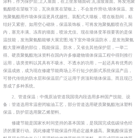
涂料，作为保护层;上人屋面，在上坐浆铺面砖;瓦顶坡屋面。将发泡聚
氨酯喷在望板下沿，瓦块座浆在望板上，不会发作滑动;墙体保温。发
泡聚氨酯用作墙体保温更具优越性。装配式大墙板，喷在板肋间，粘
结好又紧密。如用空心砌块，保温装饰板，可将发泡聚氨酯喷在孔洞
内，塞充丰满。冻库的墙面，喷涂尤佳。现在墙体变革很要害的是保
温技能，发泡聚氨酯能够大展宏图;地下室外墙保温防水，是发泡聚氨
酯大显神通的部位，既能保温、防水，又省去其他保护层，一举二
得。硬质聚氨酯泡沫资料在国内许多修建物墙体保温工程中得到推行
运用，该类资料以其具有不吸水、不透水的功用，一起还具有优秀的
保温成效，成为现在修建节能商场上不行短少的新式系统保温产品，
可替代传统的防水层和保温层广泛运用于房顶和墙体保温。而且现已
形成了多种系统。
2、管道保温：中俄原油管道我国境内段选用多种国产技能、设
备：管道选用常温密闭输油工艺，部分管道选用硬质聚氨酯泡沫塑料
保温，防护层选用聚乙烯塑料。
修建节能是国家长时间坚持的基本国策，是我国完成低碳绿色经
济的重要行动。因此修建节能保温作用必定越来越高。聚氨酯保温资