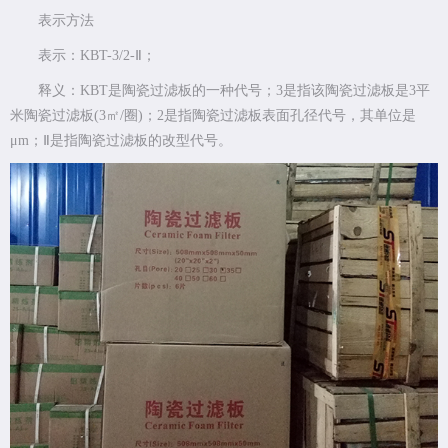
表示方法
表示：KBT-3/2-Ⅱ；
释义：KBT是陶瓷过滤板的一种代号；3是指该陶瓷过滤板是3平
米陶瓷过滤板(3㎡/圈)；2是指陶瓷过滤板表面孔径代号，其单位是
μm；Ⅱ是指陶瓷过滤板的改型代号。