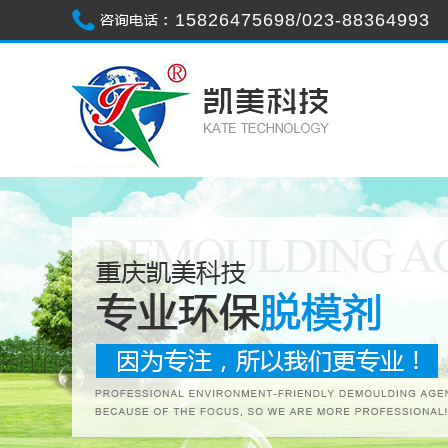
15826475698/023-88364993