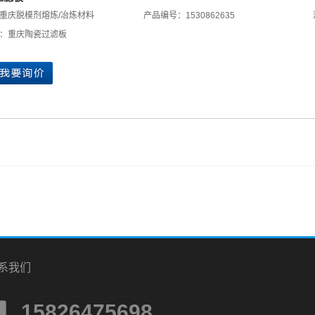
重庆脱模剂熔炼/冶炼材料
产品编号：1530862635
：
重庆陶瓷过滤板
系我们
15826475698