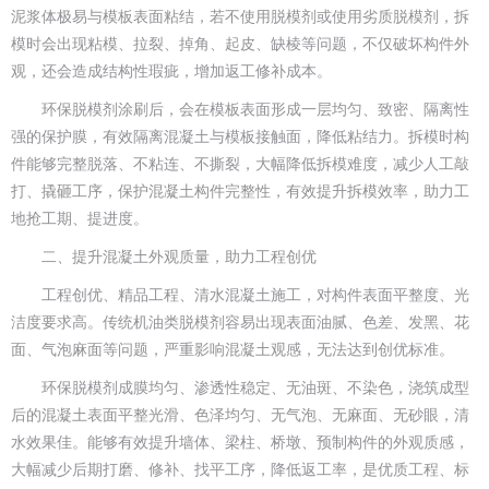
泥浆体极易与模板表面粘结，若不使用脱模剂或使用劣质脱模剂，拆
模时会出现粘模、拉裂、掉角、起皮、缺棱等问题，不仅破坏构件外
观，还会造成结构性瑕疵，增加返工修补成本。
环保脱模剂涂刷后，会在模板表面形成一层均匀、致密、隔离性
强的保护膜，有效隔离混凝土与模板接触面，降低粘结力。拆模时构
件能够完整脱落、不粘连、不撕裂，大幅降低拆模难度，减少人工敲
打、撬砸工序，保护混凝土构件完整性，有效提升拆模效率，助力工
地抢工期、提进度。
二、提升混凝土外观质量，助力工程创优
工程创优、精品工程、清水混凝土施工，对构件表面平整度、光
洁度要求高。传统机油类脱模剂容易出现表面油腻、色差、发黑、花
面、气泡麻面等问题，严重影响混凝土观感，无法达到创优标准。
环保脱模剂成膜均匀、渗透性稳定、无油斑、不染色，浇筑成型
后的混凝土表面平整光滑、色泽均匀、无气泡、无麻面、无砂眼，清
水效果佳。能够有效提升墙体、梁柱、桥墩、预制构件的外观质感，
大幅减少后期打磨、修补、找平工序，降低返工率，是优质工程、标