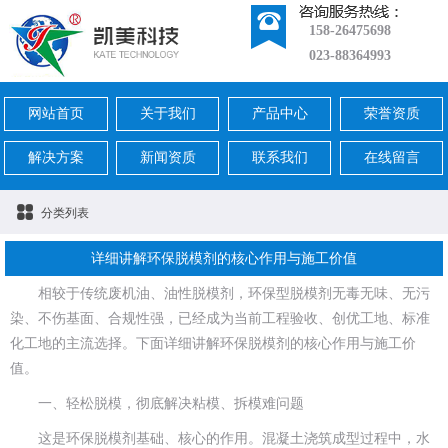
158-26475698
023-88364993
网站首页
关于我们
产品中心
荣誉资质
解决方案
新闻资质
联系我们
在线留言
分类列表
详细讲解环保脱模剂的核心作用与施工价值
相较于传统废机油、油性脱模剂，环保型脱模剂无毒无味、无污
染、不伤基面、合规性强，已经成为当前工程验收、创优工地、标准
化工地的主流选择。下面详细讲解环保脱模剂的核心作用与施工价
值。
一、轻松脱模，彻底解决粘模、拆模难问题
这是环保脱模剂基础、核心的作用。混凝土浇筑成型过程中，水