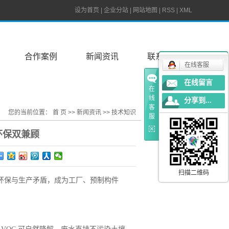
设为首页
|
企业分站
|
网站地图
|
RSS
|
XML
合作案例
新闻资讯
联系我们
在线客服
在线留言
在
线
分享到...
客
您的当前位置：
首 页
>>
新闻资讯
>>
技术知识
服
环保双兼顾
扫描二维码
环保与生产矛盾，成为工厂、预制构件