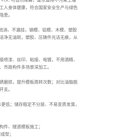
OC 可自然降解，废水直排不污染土壤
工人身体健康，符合国家安全生产与绿色
隐患。
流淌、不漏挂，钢模、铝模、木模、塑胶
洁净无油斑，塑胶、压铸件光洁无痕，从
接喷漆、丝印、粘接、电镀，不用酒精、
、市政构件多场景深加工。
锈磨损，提升模板周转次数；对比油脂脱
开支。
成本更低；储存稳定不分层、不易变质发臭，
构件、隧道模板施工；
塑成型；