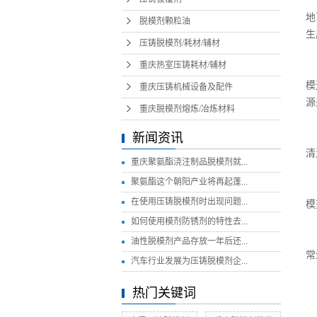
不
地
脱模剂颗粒油
生
压铸脱模剂/耗材/辅材
2
重庆热室压铸耗材/辅材
兑
模
重庆压铸机械设备及配件
源
重庆脱模剂熔炼/冶炼材料
3
新闻资讯
无
清
重庆聚氨酯浇注制品脱模剂就...
4
聚氨酯这个朝阳产业将再起蓬...
配
在使用压铸脱模剂时出现问题...
模
5
如何使用模剂防锈剂的特性去...
高
油性脱模剂产品存放一年后还...
常
汽车行业发展为压铸脱模剂企...
建
热门关键词
塑