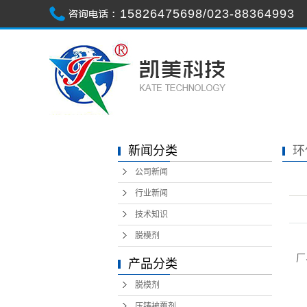
15826475698/023-88364993
新闻分类
环
双兼
公司新闻
行业新闻
技术知识
脱模剂
厂
产品分类
一
脱模剂
1
压铸被覆剂