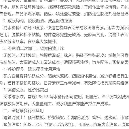
含苯类、重金属、矿物油与有害溶剂，无刺鼻异味、无烟熏挥发，低 V
下水，顺利通过环评验收，规避环保罚款风险；车间作业环境清爽，守护
产新规。产品不燃不爆，储运、喷涂全程安全，消除油性脱模剂易燃易爆
. 成膜均匀，脱模顺滑、成品颜值拉满
水稀释后涂刷 / 喷涂，快速在模具表面形成致密隔离膜，附着力强不
通用。脱模轻松不粘模，构件边角完整无缺角、无麻面气孔，混凝土表面
头降低废品率，良品率大幅提升。
. 不影响二次加工，省去除油工序
残油、无硅残留，脱模后混凝土抹灰、贴砖不空鼓起皮；塑胶件可直
洗剂除油，大幅缩减人工清洁成本，适配精密注塑、汽车配件、预制箱梁
. 养护模具，延长模具使用寿命
方自带缓释防锈成分，隔绝水泥浆、塑胶熔体腐蚀，减少钢铝模具生
剂，模具不易积垢结块，日常清模工作量减半，有效降低模具采购与维保
. 高倍兑水，性价比突出
浓缩原液，常规1:5~1:8 清水稀释即可使用，用量省、单平方耗材
温存放保质期长，大批量施工、流水线量产都能严控生产成本。
二、全场景多行业适用
筑混凝土：预制楼板、桥梁箱梁、铝模板现浇、管桩、透水砖、市政
胶注塑：ABS、PC、尼龙、EVA 发泡、日用品、汽车内饰注塑、吹