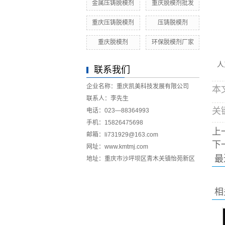
金属压铸脱模剂
重庆脱模剂批发
金
橡
重庆压铸脱模剂
压铸脱模剂
聚
重庆脱模剂
环保脱模剂厂家
原
人
联系我们
企业名称：重庆凯美科技发展有限公司
本文
联系人：李先生
关
电话：023—88364993
手机：15826475698
上
邮箱：li731929@163.com
下
网址：www.kmtmj.com
最
地址：重庆市沙坪坝区青木关镇怡苑新区
相